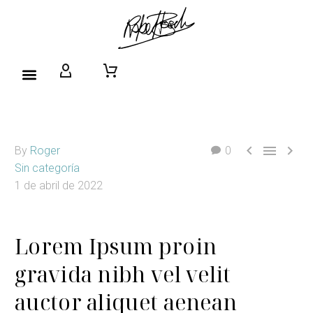



By
Roger
0
Sin categoría
1 de abril de 2022
Lorem Ipsum proin
gravida nibh vel velit
auctor aliquet aenean