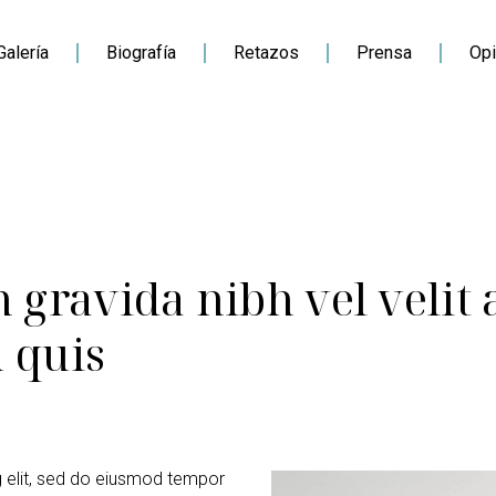
Galería
Biografía
Retazos
Prensa
Opi
gravida nibh vel velit 
n quis
g elit, sed do eiusmod tempor