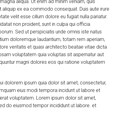
e magna aliqua. Ut enim ad minim veniam, quis
 ut aliquip ex ea commodo consequat. Duis aute irure
tate velit esse cillum dolore eu fugiat nulla pariatur.
atat non proident, sunt in culpa qui officia
aborum. Sed ut perspiciatis unde omnis iste natus
ntium doloremque laudantium, totam rem aperiam,
tore veritatis et quasi architecto beatae vitae dicta
psam voluptatem quia voluptas sit aspernatur aut
sequuntur magni dolores eos qui ratione voluptatem
i dolorem ipsum quia dolor sit amet, consectetur,
 numquam eius modi tempora incidunt ut labore et
rat voluptatem. Lorem ipsum dolor sit amet,
 sed do eiusmod tempor incididunt ut labore. et