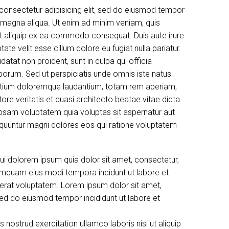
consectetur adipisicing elit, sed do eiusmod tempor
e magna aliqua. Ut enim ad minim veniam, quis
 ut aliquip ex ea commodo consequat. Duis aute irure
tate velit esse cillum dolore eu fugiat nulla pariatur.
atat non proident, sunt in culpa qui officia
aborum. Sed ut perspiciatis unde omnis iste natus
ntium doloremque laudantium, totam rem aperiam,
tore veritatis et quasi architecto beatae vitae dicta
psam voluptatem quia voluptas sit aspernatur aut
sequuntur magni dolores eos qui ratione voluptatem
i dolorem ipsum quia dolor sit amet, consectetur,
 numquam eius modi tempora incidunt ut labore et
rat voluptatem. Lorem ipsum dolor sit amet,
 sed do eiusmod tempor incididunt ut labore et
 nostrud exercitation ullamco laboris nisi ut aliquip