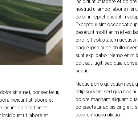
incididunt ut labore et dolor
nostrud ullamco laboris nisi
dolor in reprehenderit in volup
Excepteur sint occaecat cupid
deserunt mollit anim id est l
error sit voluptatem accusa
eaque ipsa quae ab illo inven
sunt explicabo. Nemo enim i
odit aut fugit, sed quia con
sequi.
Neque porro quisquam est, qu
adipisci velit, sed quia non
olor sit amet, consectetur,
dolore magnam aliquam quae
ora incidunt ut labore et
consectetur adipisicing elit,
 ipsum dolor sit amet,
dolore magna aliqua.
incididunt ut labore et