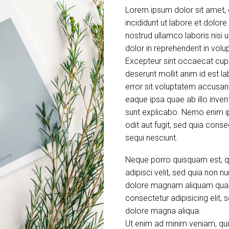
Lorem ipsum dolor sit amet, 
incididunt ut labore et dolor
nostrud ullamco laboris nisi
dolor in reprehenderit in volup
Excepteur sint occaecat cupid
deserunt mollit anim id est l
error sit voluptatem accusa
eaque ipsa quae ab illo inven
sunt explicabo. Nemo enim i
odit aut fugit, sed quia con
sequi nesciunt.
Neque porro quisquam est, qu
adipisci velit, sed quia non
dolore magnam aliquam quae
consectetur adipisicing elit,
dolore magna aliqua.
Ut enim ad minim veniam, quis