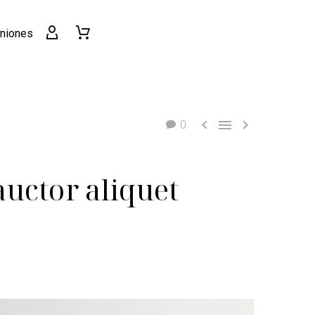
niones



0
auctor aliquet