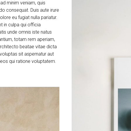
m ad minim veniam, quis
do consequat. Duis aute irure
olore eu fugiat nulla pariatur.
 in culpa qui officia
atis unde omnis iste natus
antium, totam rem aperiam,
architecto beatae vitae dicta
oluptas sit aspernatur aut
 eos qui ratione voluptatem.