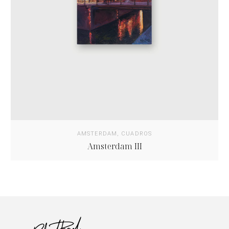
AMSTERDAM
,
CUADROS
Amsterdam III