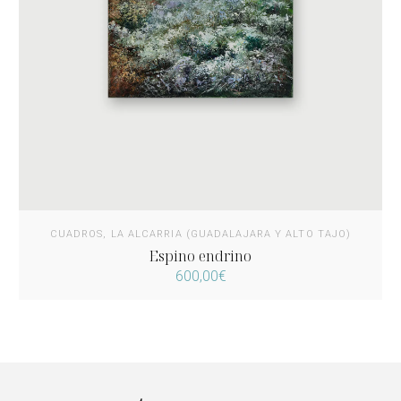
CUADROS
,
LA ALCARRIA (GUADALAJARA Y ALTO TAJO)
Espino endrino
600,00
€