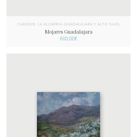
CUADROS
,
LA ALCARRIA (GUADALAJARA Y ALTO TAJO)
Mojares Guadalajara
600,00
€