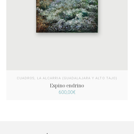
CUADROS
,
LA ALCARRIA (GUADALAJARA Y ALTO TAJO)
Espino endrino
600,00
€