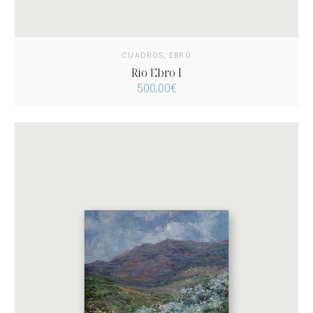
CUADROS
,
EBRO
Rio Ebro I
500,00
€