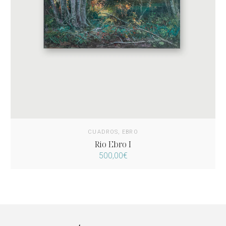
CUADROS
,
EBRO
Rio Ebro I
500,00
€