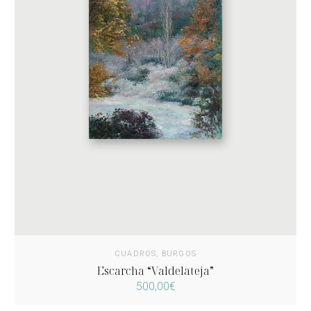
CUADROS
,
BURGOS
Escarcha “Valdelateja”
500,00
€