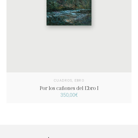
CUADROS
,
EBRO
Por los cañones del Ebro I
350,00
€